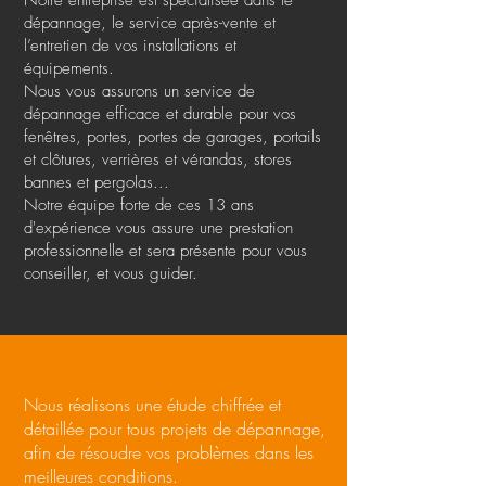
Notre entreprise est spécialisée dans le
dépannage, le service après-vente et
l’entretien de vos installations et
équipements.
Nous vous assurons un service de
dépannage efficace et durable pour vos
fenêtres, portes, portes de garages, portails
et clôtures, verrières et vérandas, stores
bannes et pergolas...
Notre équipe forte de ces 13 ans
d'expérience vous assure une prestation
professionnelle et sera présente pour vous
conseiller, et vous guider.
Nous réalisons une étude chiffrée et
détaillée pour tous projets de dépannage,
afin de résoudre vos problèmes dans les
meilleures conditions.